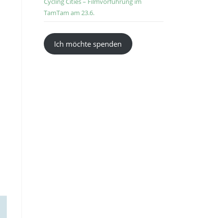
Cycling Cities – Filmvorführung im
TamTam am 23.6.
Ich möchte spenden